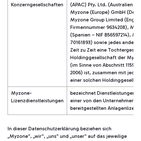
Konzerngesellschaften
(APAC) Pty. Ltd. (Australien –
Myzone (Europe) GmbH (Deutsc
Myzone Group Limited (Engla
Firmennummer 9634208), Myzon
(Spanien – NIF B56597214), Myzo
70161893) sowie jedes andere
Zeit zu Zeit eine Tochtergesel
Holdinggesellschaft der Myzo
(im Sinne von Abschnitt 1159 
2006) ist, zusammen mit jeder
einer solchen Holdinggesellsch
Myzone-
bezeichnet Dienstleistungen
Lizenzdienstleistungen
einer von den Unternehmen d
bereitgestellten Anlagenlizenz
In dieser Datenschutzerklärung beziehen sich
„Myzone“, „wir“, „uns“ und „unser“ auf das jeweilige