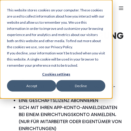
This website stores cookies on your computer. These cookies
are used to collect information about how you interact with our
website and allow us to remember you. We use this
information in order to improve and customize your browsing
DATENSCHUTZERKLÄRUNG
experience and for analytics and metrics about our visitors
both on this website and other media. To find out more about
the cookies we use, see our Privacy Policy.
DIESE DATENSCHUTZERKLÄRUNG ERKLÄRT, WIE
If you decline, your information won’t be tracked when you visit
MYZONE IHRE PERSONENBEZOGENEN DATEN
this website. A single cookie will be used in your browser to
VERARBEITET, WENN SIE
remember your preference not to be tracked.
Cookies settings
DIE MYZONE-APP NUTZEN
Accept
Decline
UNSERE WEBSITE UND UNSER E-COMMERCE-
SYSTEM NUTZEN
EINE GESCHÄFTSLIZENZ ABONNIEREN
SICH MIT IHREN APP-KONTO-ANMELDEDATEN
BEI EINEM EINRICHTUNGSKONTO ANMELDEN.
(NUR FÜR MITARBEITER ODER EIGENTÜMER VON
EINRICHTUNGEN)